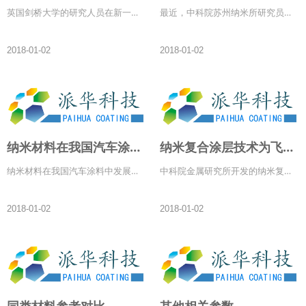
英国剑桥大学的研究人员在新一期学术刊物《高级材料》上发表报告说，他们利用碳纳米管形成迄今最小的全息像素，从而获取高清晰度的全息影像，这一技术未来有望提升全息图像的视觉感受。
最近，中科院苏州纳米所研究员陈韦课题组制备出石墨烯包裹银纳米颗粒的电极...
2018-01-02
2018-01-02
纳米材料在我国汽车涂料中发展应用
纳米复合涂层技术为飞机护航
纳米材料在我国汽车涂料中发展应用：
中科院金属研究所开发的纳米复合涂层新技术，经试验已成功用于大型运输机上，显著提高了飞机的抗腐蚀性能和大修质量。截至目前，使用该技术的3架飞机中，两架大修后已使用4年4个月，另外一架大修后已使用2年1个月。三架飞机表面防腐涂层均整体情况良好，未出现老化失效现象，明显优于大修前机体涂层的防护效果。据悉，该技术拟在在多种型号的飞机上推广应用。
2018-01-02
2018-01-02
同类材料参考对比
其他相关参数