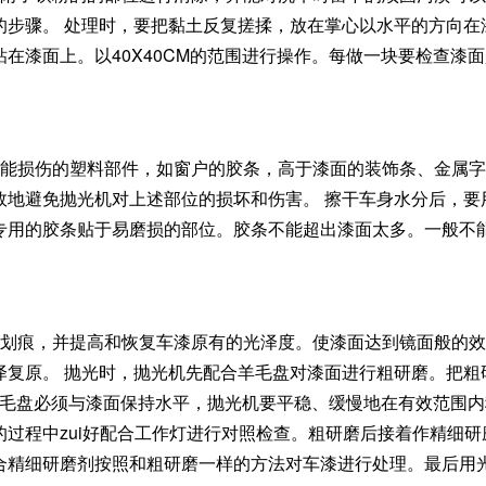
的步骤。 处理时，要把黏土反复搓揉，放在掌心以水平的方向在
在漆面上。以40X40CM的范围进行操作。每做一块要检查漆
可能损伤的塑料部件，如窗户的胶条，高于漆面的装饰条、金属
效地避免抛光机对上述部位的损坏和伤害。 擦干车身水分后，要
专用的胶条贴于易磨损的部位。胶条不能超出漆面太多。一般不
和划痕，并提高和恢复车漆原有的光泽度。使漆面达到镜面般的
泽复原。 抛光时，抛光机先配合羊毛盘对漆面进行粗研磨。把粗
。羊毛盘必须与漆面保持水平，抛光机要平稳、缓慢地在有效范围
过程中zui好配合工作灯进行对照检查。粗研磨后接着作精细研
合精细研磨剂按照和粗研磨一样的方法对车漆进行处理。最后用