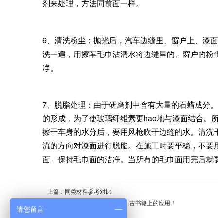
剂来处理，方法同前面一样。
6、清洗粉尘：抛光后，汽车边缝里、窗户上、漆
洗一遍，用擦车毛巾沾清水将边缝里的、窗户的粉
净。
7、脱脂处理：由于研磨剂中含有大量的石蜡成分
的形成，为了使玻璃纤维素更hao地与漆面结合。
擦干车身的水分后，要用风枪吹干边缝的水。清洗
流的方向对漆面进行脱脂。在施工时要平稳，不要
面，保持毛巾面的洁净。当所有的毛巾面用完后就
上篇：
同类材料参考对比
下篇：
Parylene在文物，标本、古书籍上的应用！
请您留言