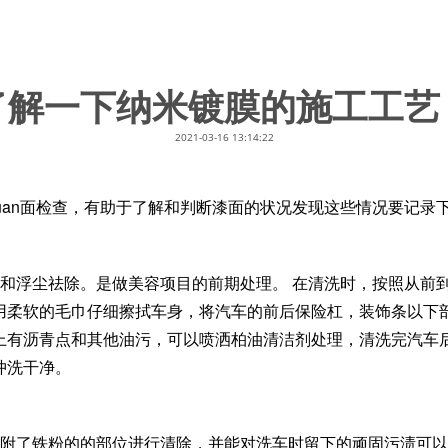
了解一下纳米镀膜的施工工艺
2021-03-16 13:14:22
uan面检查，有助于了解和判断漆面的状况发现这些情况要记录
垢和浮尘祛除。是做美容项目的前期处理。 在清洗时，按照从前
用柔软的毛巾仔细擦拭车身，将汽车的前后保险杠，装饰条以下
上有沥青点和其他油污，可以喷洒柏油清洁剂处理，清洗完汽车
冲洗干净。
吸附了铁粉的的部位进行清除，并能对洗车时留下的顽固污渍可