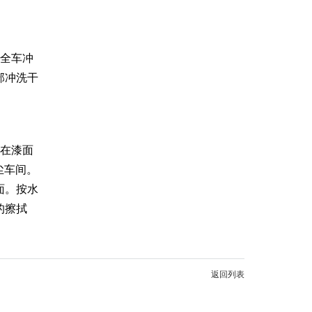
把全车冲
部冲洗干
素在漆面
尘车间。
面。按水
的擦拭
返回列表