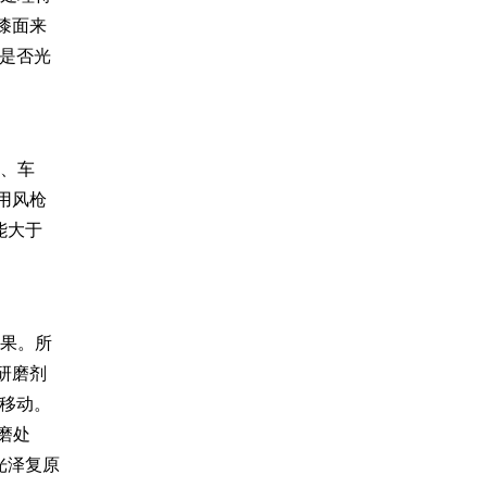
漆面来
面是否光
字、车
用风枪
能大于
效果。所
研磨剂
内移动。
磨处
光泽复原